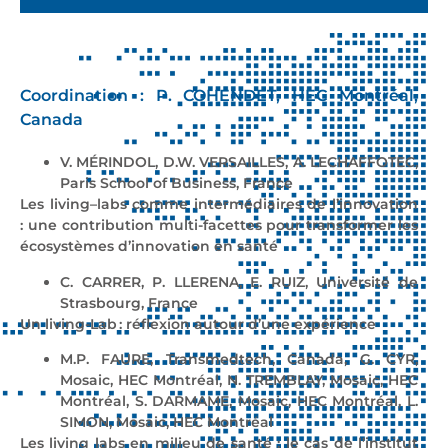
Coordination : P. COHENDET, HEC Montréal,
Canada
V. MÉRINDOL, D.W. VERSAILLES,
A.
LECHAFFOTEC,
Paris School of Business, France
Les living
–
labs
comme intermédiaires de l’innovation
:
une contribution multi-facettes
pour transformer les
écosystèmes d’innovation en santé
C. CARRER, P. LLERENA, E. RUIZ, Université de
Strasbourg, France
Un living-
Lab
:
réflexion autour d’une expérience
M.P. FAURE,
Transmedtech
, Canada
, G.
CYR,
Mosaic, HEC Montréal, N. TREMBLAY, Mosaic, HEC
Montréal, S. DARMAME, Mosaic, HEC Montréal, L.
SIMON, Mosaic, HEC Montréal
Les living labs en milieu de santé : le cas de l’institut