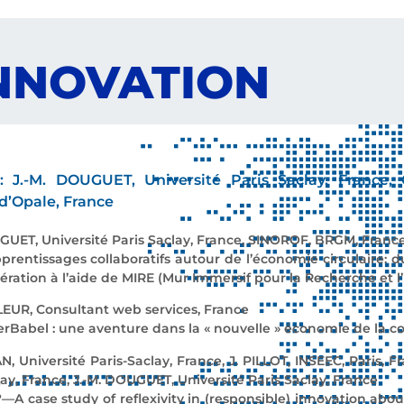
NNOVATION
 : J.-M. DOUGUET, Université Paris Saclay, France,
 d’Opale, France
UET, Université Paris Saclay, France, SINOROF, BRGM, Franc
pprentissages collaboratifs autour de l’économie circulaire: du
ibération à l’aide de MIRE (Mur Immersif pour la Recherche et
EUR, Consultant web services, France
erBabel
: une aventure dans la « nouvelle » économie de la 
, Université Paris-Saclay,
France, J. PILLOT, INSEEC, Paris, 
ay, France, J
.-
M. DOUGUET, Université Paris Saclay, France
?—
A case study of reflexivity in (responsible) innovation abo