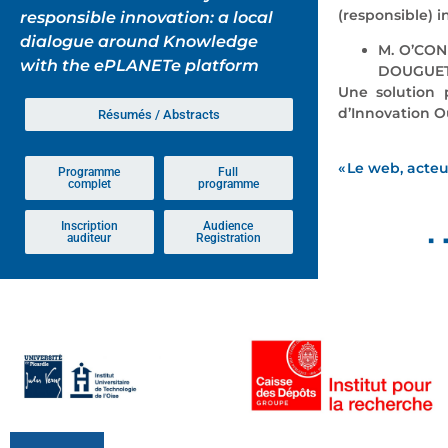
(responsible)
i
responsible innovation: a local
dialogue around Knowledge
M. O’CONN
with the ePLANETe platform
DOUGUET, 
Une solution 
d’Innovation O
Résumés / Abstracts
« Le web, acteu
Programme
Full
complet
programme
Inscription
Audience
auditeur
Registration