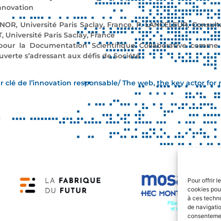
nnovation
OR, Université Paris Saclay, France, P. LANCELEUR, Consulta
Université Paris Saclay,
F
rance
pour la Documentation Scientifique Collaborative comme 
uverte s’adressant aux défis de Sociét
é
r clé de l’innovation responsable/ The web, the key actor for 
Pour offrir 
cookies pour
à ces techn
de navigatio
consentement