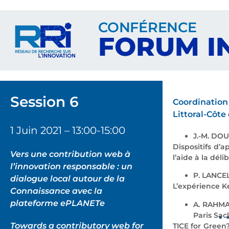
CONFÉRENCE
FORUM I
Session 6
Coordination
Littoral-Côte
1 Juin 2021 – 13:00-15:00
J
.-
M. DOUG
Dispositifs d’a
Vers une contribution web à
l’aide à la dél
l’innovation responsable : un
P. LANCEL
dialogue local autour de la
L’expérience
K
Connaissance avec la
plateforme ePLANETe
A. RAHMAN
Paris Sacl
Towards a contributory web for
TICE for
Green